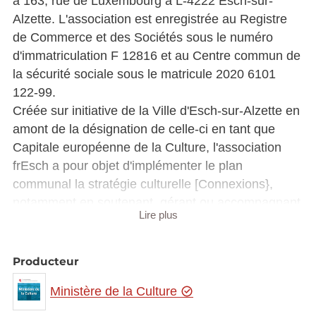
à 163, rue de Luxembourg à L-4222 Esch-sur-
Alzette. L'association est enregistrée au Registre
de Commerce et des Sociétés sous le numéro
d'immatriculation F 12816 et au Centre commun de
la sécurité sociale sous le matricule 2020 6101
122-99.
Créée sur initiative de la Ville d'Esch-sur-Alzette en
amont de la désignation de celle-ci en tant que
Capitale européenne de la Culture, l'association
frEsch a pour objet d'implémenter le plan
communal la stratégie culturelle [Connexions},
notamment en soutenant, gérant ou accompagnant
Lire plus
les événements, projets et lieux créatifs contribuant
à la mise en œuvre du plan culturel communal,
d'une part et en coordonnant l'héritage culturel
Producteur
relevant du projet de la Capitale européenne de la
Ministère de la Culture
Culture sur son territoire, de l'autre part.
Dans ce contexte, l'association gère les