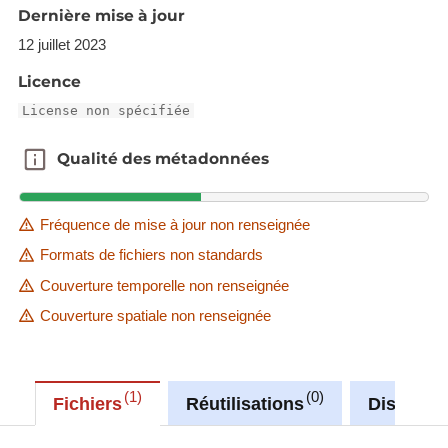
Dernière mise à jour
infrastructures culturelles communales Bâtiment 4,
12 juillet 2023
Bridderhaus et Konschthal, ainsi que les
événements culturels phares de le Ville d'Esch-sur-
Licence
Alzette, tels que la Nuit de la culture et le festival de
License non spécifiée
musique Francofolies.
Qualité des métadonnées
Qualité des métadonnées
Fréquence de mise à jour non renseignée
Formats de fichiers non standards
Couverture temporelle non renseignée
Couverture spatiale non renseignée
1
0
Fichiers
Réutilisations
Discussi