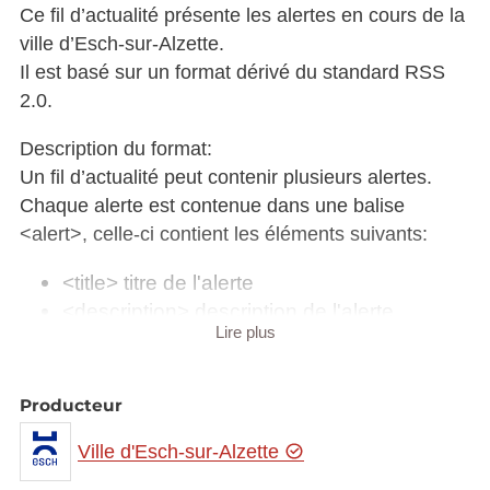
Ce fil d’actualité présente les alertes en cours de la
ville d’Esch-sur-Alzette.
Il est basé sur un format dérivé du standard RSS
2.0.
Description du format:
Un fil d’actualité peut contenir plusieurs alertes.
Chaque alerte est contenue dans une balise
<alert>, celle-ci contient les éléments suivants:
<title> titre de l'alerte
<description> description de l'alerte
Lire plus
(fragment html)
<excerpt> résumé de la description
(fragment html)
Producteur
<alertStart> date et heure de début de
l'alerte (format: yyyy-mm-dd à hh:mm)
Ville d'Esch-sur-Alzette
<pubDate> date de publication de l'alerte