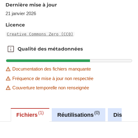
Dernière mise à jour
(format RFC 822, exemple: Tue, 24 Aug
2021 10:11:58 +0000)
21 janvier 2026
Licence
Creative Commons Zero (CC0)
Qualité des métadonnées
Qualité des métadonnées
Documentation des fichiers manquante
Fréquence de mise à jour non respectée
Couverture temporelle non renseignée
1
0
Fichiers
Réutilisations
Discussi