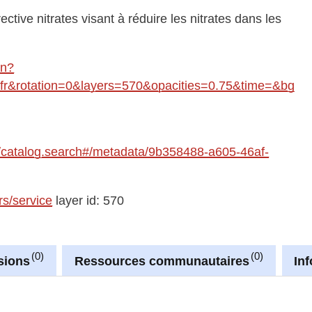
ctive nitrates visant à réduire les nitrates dans les
in?
&rotation=0&layers=570&opacities=0.75&time=&bg
re/catalog.search#/metadata/9b358488-a605-46af-
rs/service
layer id: 570
0
0
sions
Ressources communautaires
In