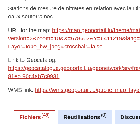
Stations de mesure de nitrates en relation avec la Dire
eaux souterraines.
URL for the map:
https://map.geoportail.lu/theme/ma
version=3&zoom=10&X=678662&Y=6411219&lang=fr
Layer=topo_bw_jpeg&crosshair=false
Link to Geocatalog:
https://geocatalogue.geoportail.lu/geonetwork/srv/f
81eb-90c4ab7c9931
WMS link:
https://wms.geoportail.lu/public_map_laye
49
0
Fichiers
Réutilisations
Discus