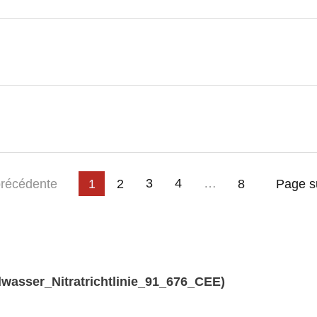
3
4
…
ge
récédente
1
2
8
Page s
wasser_Nitratrichtlinie_91_676_CEE)