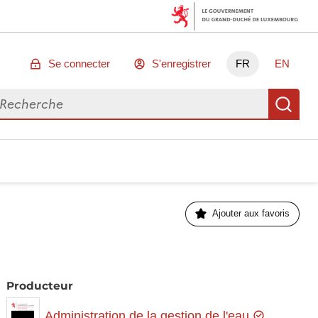
Se connecter
S'enregistrer
FR
EN
chercher des données
Re
Ajouter aux favoris
Producteur
Administration de la gestion de l'eau