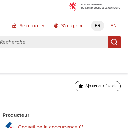
Se connecter
S'enregistrer
FR
EN
chercher des données
Re
Ajouter aux favoris
Producteur
Conseil de la concurrence