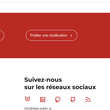
Publier une réutilisation
Suivez-nous
sur les réseaux sociaux
Bluesky
Linkedin
Mastodon
Github
RSS
info@data.public.lu