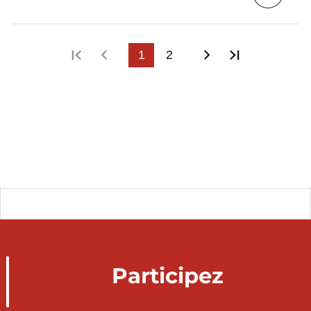
Première page
Page précédente
1
2
Page suivante
Dernière p
Participez