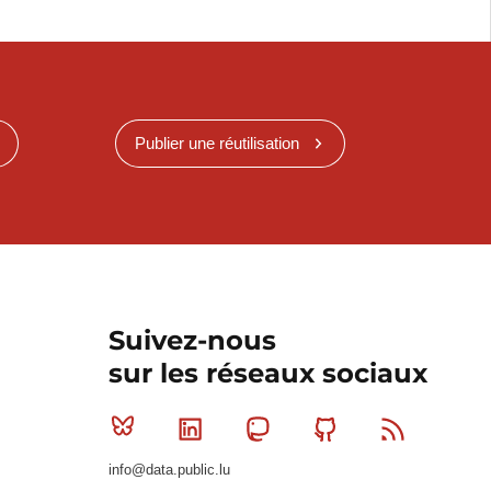
Publier une réutilisation
Suivez-nous
sur les réseaux sociaux
Bluesky
Linkedin
Mastodon
Github
RSS
info@data.public.lu