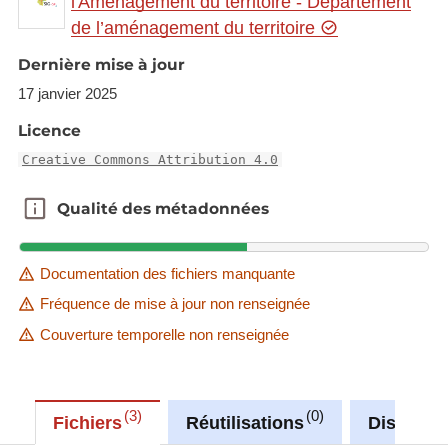
l'Aménagement du territoire - Département
gr.eu/theme/main?
de l’aménagement du territoire
version=3&zoom=8&X=708580&Y=6429642&lang
=fr&rotation=0&layers=1726&opacities=1&bgLayer
Dernière mise à jour
=basemap_2015_global
17 janvier 2025
Link to Geocatalog:
https://geocatalogue.gis-
Licence
gr.eu/geonetwork/srv/eng/catalog.search#/metadat
Creative Commons Attribution 4.0
a/048783ec-0570-4b8a-bc02-a5bc69b5fa35
Qualité des métadonnées
Qualité des métadonnées
This dataset is published in the view service (WMS)
available at:
https://ws.geoportail.lu/wss/service/GR_Pop_chang
Documentation des fichiers manquante
e_20_64year_olds_WMS/guest
Fréquence de mise à jour non renseignée
with layer name(s):
Couverture temporelle non renseignée
-Pop_change_20_64years_1999_2014
3
0
Fichiers
Réutilisations
Discussi