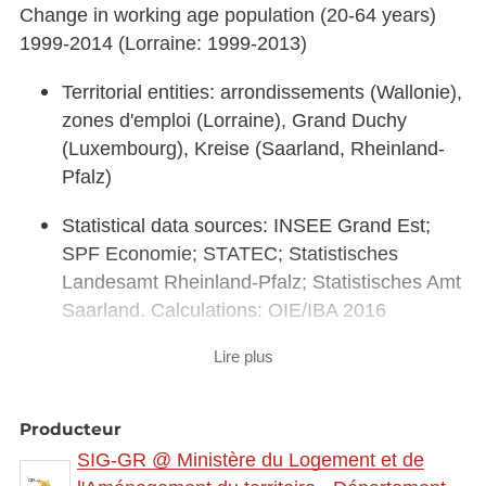
Change in working age population (20-64 years)
1999-2014 (Lorraine: 1999-2013)
Territorial entities: arrondissements (Wallonie),
zones d'emploi (Lorraine), Grand Duchy
(Luxembourg), Kreise (Saarland, Rheinland-
Pfalz)
Statistical data sources: INSEE Grand Est;
SPF Economie; STATEC; Statistisches
Landesamt Rheinland-Pfalz; Statistisches Amt
Saarland. Calculations: OIE/IBA 2016
Lire plus
Geodata sources: EuroGeographics
EuroRegionalMap v9.1 - 2016. Harmonization:
SIG-GR / GIS-GR 2018
Producteur
SIG-GR @ Ministère du Logement et de
Link to interactive map:
https://map.gis-