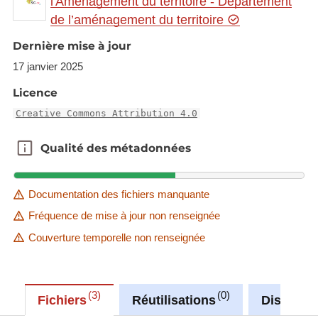
l'Aménagement du territoire - Département
gr.eu/theme/main?
de l’aménagement du territoire
version=3&zoom=8&X=708580&Y=6429642&lang
=fr&rotation=0&layers=1690&opacities=1&bgLayer
Dernière mise à jour
=basemap_2015_global
17 janvier 2025
Link to Geocatalog:
https://geocatalogue.gis-
Licence
gr.eu/geonetwork/srv/eng/catalog.search#/metadat
Creative Commons Attribution 4.0
a/a3d0a4ad-6899-4e3d-a18e-cb21f0b7a8b9
Qualité des métadonnées
Qualité des métadonnées
This dataset is published in the view service (WMS)
available at:
https://ws.geoportail.lu/wss/service/GR_Employme
Documentation des fichiers manquante
nt_WMS/guest
Fréquence de mise à jour non renseignée
with layer name(s):
Couverture temporelle non renseignée
-Employment_change_industry_2008_2013
3
0
Fichiers
Réutilisations
Discussi