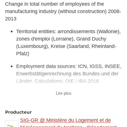
Change in total number of employees of the
manufacturing industry (without construction) 2008-
2013
Territorial entities: arrondissements (Wallonie),
zones d'emploi (Lorraine), Grand Duchy
(Luxembourg), Kreise (Saarland, Rheinland-
Pfalz)
Employment data sources: ICN, IGSS, INSEE,
Erwerbstätigenrechnung des Bundes und der
Länder. Calculations: OIE / IBA 2016
Lire plus
Geodata sources: EuroGeographics
EuroRegionalMap v9.1 - 2016. Harmonization:
SIG-GR / GIS-GR 2016
Producteur
SIG-GR @ Ministère du Logement et de
Link to interactive map:
https://map.gis-