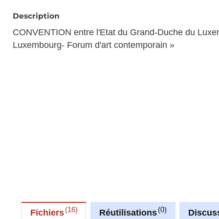
Description
CONVENTION entre l'Etat du Grand-Duche du Luxembou
Luxembourg- Forum d'art contemporain »
16
0
Fichiers
Réutilisations
Discus