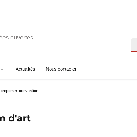
ées ouvertes
Re
Actualités
Nous contacter
temporain_convention
 d'art