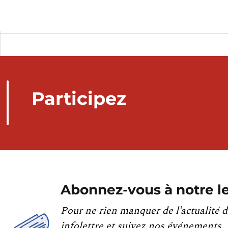
Participez
Abonnez-vous à notre le
Pour ne rien manquer de l’actualité d
infolettre et suivez nos événements.