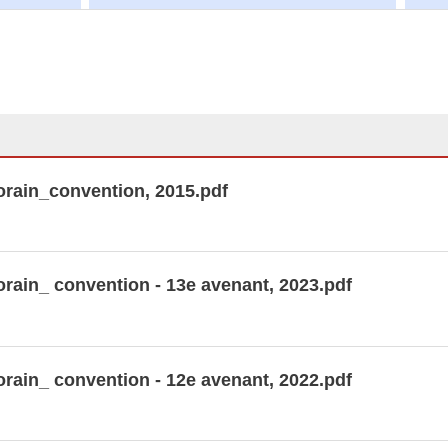
rain_convention, 2015.pdf
ain_ convention - 13e avenant, 2023.pdf
ain_ convention - 12e avenant, 2022.pdf