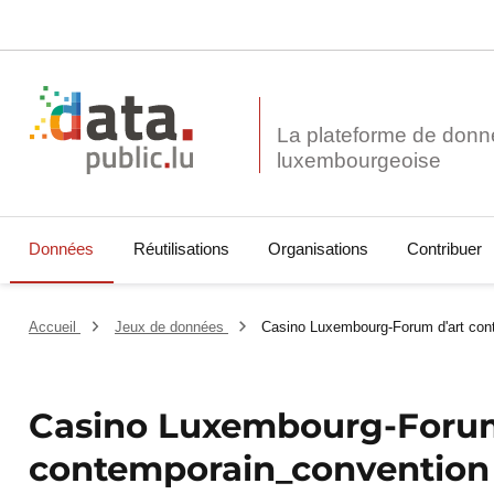
La plateforme de donn
Données
Réutilisations
Organisations
Contribuer
Accueil
Jeux de données
Casino Luxembourg-Forum d'art con
Casino Luxembourg-Forum
contemporain_convention