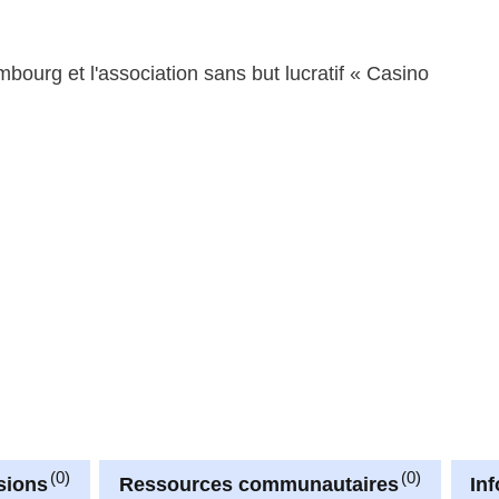
rg et l'association sans but lucratif « Casino
0
0
sions
Ressources communautaires
In