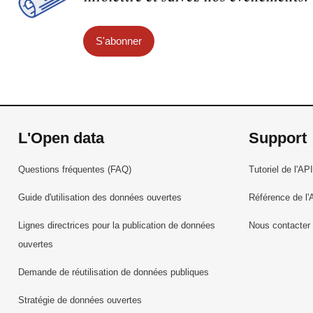
S'abonner
L'Open data
Support
Questions fréquentes (FAQ)
Tutoriel de l'API
Guide d'utilisation des données ouvertes
Référence de l'
Lignes directrices pour la publication de données
Nous contacter
ouvertes
Demande de réutilisation de données publiques
Stratégie de données ouvertes