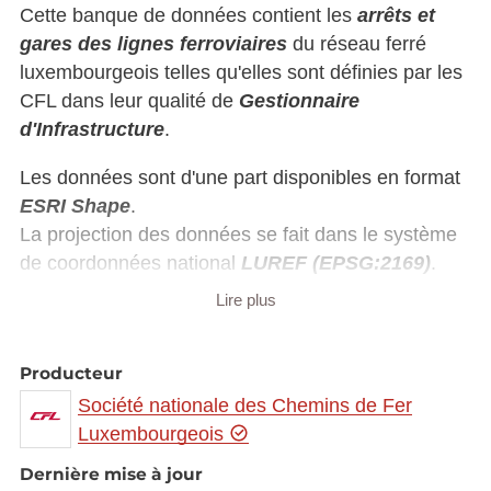
Cette banque de données contient les
arrêts et
gares des lignes ferroviaires
du réseau ferré
luxembourgeois telles qu'elles sont définies par les
CFL dans leur qualité de
Gestionnaire
d'Infrastructure
.
Les données sont d'une part disponibles en format
ESRI Shape
.
La projection des données se fait dans le système
de coordonnées national
LUREF (EPSG:2169)
.
Lire plus
Les données sont d'autre part disponibles en
format
KML
.
La projection des données se fait alors dans le
Producteur
système de coordonnées
WGS84 (EPSG:4326)
.
Société nationale des Chemins de Fer
Luxembourgeois
Dernière mise à jour