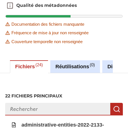
Qualité des métadonnées
Qualité des métadonnées
Documentation des fichiers manquante
Fréquence de mise à jour non renseignée
Couverture temporelle non renseignée
24
0
Fichiers
Réutilisations
Discuss
22 FICHIERS PRINCIPAUX
Rechercher des fichiers
R
administrative-entities-2022-2133-