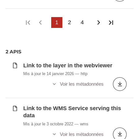
Première page
Page précédente
1
2
4
Page suivant
Dernière
2 APIS
Link to the layer in the webviewer
Mis à jour le 14 janvier 2026
http
Voir les métadonnées
Link to the WMS Service serving this
data
Mis à jour le 3 octobre 2022
wms
Voir les métadonnées