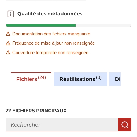
Qualité des métadonnées
Qualité des métadonnées
Documentation des fichiers manquante
Fréquence de mise à jour non renseignée
Couverture temporelle non renseignée
24
0
Fichiers
Réutilisations
Discuss
22 FICHIERS PRINCIPAUX
Rechercher des fichiers
R