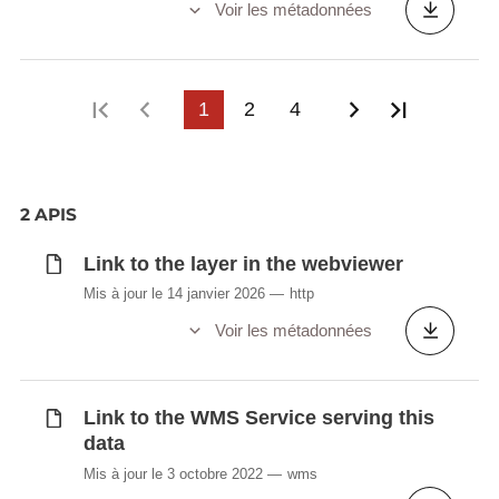
Voir les métadonnées
Première page
Page précédente
1
2
4
Page suivant
Dernière
2 APIS
Link to the layer in the webviewer
Mis à jour le 14 janvier 2026
http
Voir les métadonnées
Link to the WMS Service serving this
data
Mis à jour le 3 octobre 2022
wms