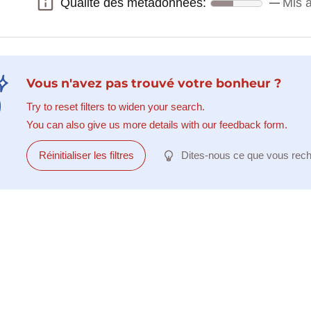
Qualité des métadonnées:
Mis à
Qualité des métadonnées:
Vous n'avez pas trouvé votre bonheur ?
Try to reset filters to widen your search.
You can also give us more details with our feedback form.
Réinitialiser les filtres
Dites-nous ce que vous rec