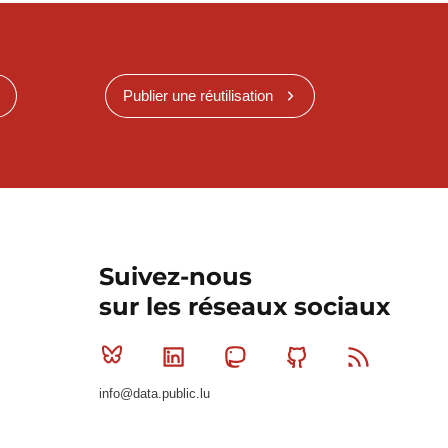
Publier une réutilisation
Suivez-nous
sur les réseaux sociaux
Bluesky
Linkedin
Mastodon
Github
RSS
info@data.public.lu