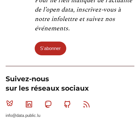
Pour ne rien manquer de l’actualité
de l’open data, inscrivez-vous à
notre infolettre et suivez nos
événements.
S'abonner
Suivez-nous
sur les réseaux sociaux
Bluesky
Linkedin
Mastodon
Github
RSS
info@data.public.lu