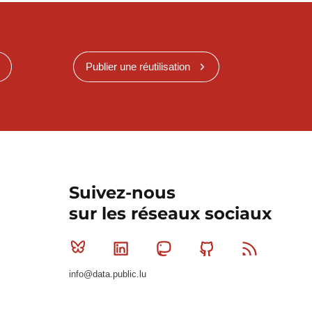
Publier une réutilisation
Suivez-nous
sur les réseaux sociaux
Bluesky
Linkedin
Mastodon
Github
RSS
info@data.public.lu