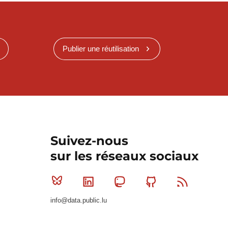
Publier une réutilisation
Suivez-nous
sur les réseaux sociaux
Bluesky
Linkedin
Mastodon
Github
RSS
info@data.public.lu