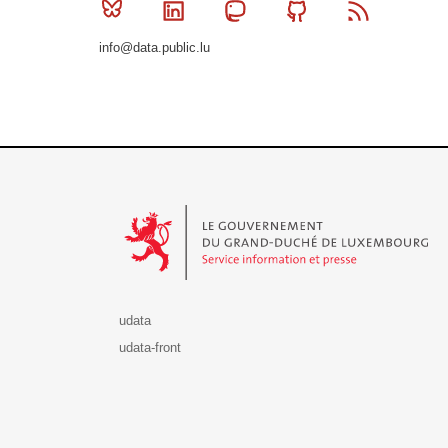
Bluesky
Linkedin
Mastodon
Github
RSS
info@data.public.lu
Le Gouvernement du Grand-Duché de Luxembourg - S
udata
udata-front