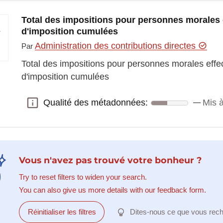
Total des impositions pour personnes morales 
d'imposition cumulées
Administration des contributions directes
Par
Total des impositions pour personnes morales effe
d'imposition cumulées
Qualité des métadonnées:
Mis à
Qualité des métadonnées:
Vous n'avez pas trouvé votre bonheur ?
Try to reset filters to widen your search.
You can also give us more details with our feedback form.
Réinitialiser les filtres
Dites-nous ce que vous rec