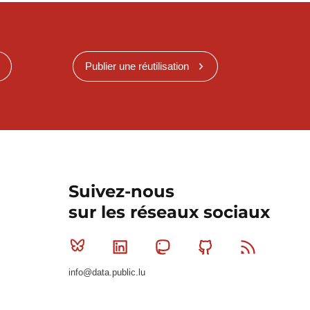
Publier une réutilisation
Suivez-nous
sur les réseaux sociaux
Bluesky
Linkedin
Mastodon
Github
RSS
info@data.public.lu