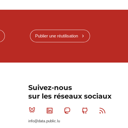
Publier une réutilisation
Suivez-nous
sur les réseaux sociaux
Bluesky
Linkedin
Mastodon
Github
RSS
info@data.public.lu