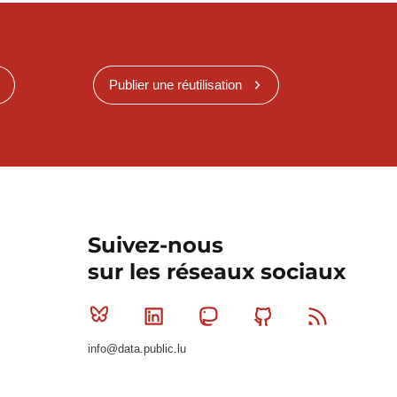
Publier une réutilisation
Suivez-nous
sur les réseaux sociaux
Bluesky
Linkedin
Mastodon
Github
RSS
info@data.public.lu