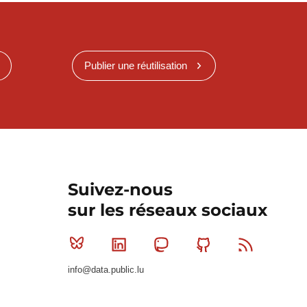
Publier une réutilisation
Suivez-nous
sur les réseaux sociaux
Bluesky
Linkedin
Mastodon
Github
RSS
info@data.public.lu