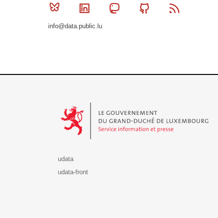
Bluesky
Linkedin
Mastodon
Github
RSS
info@data.public.lu
Le Gouvernement du Grand-Duché de Luxembourg - S
udata
udata-front