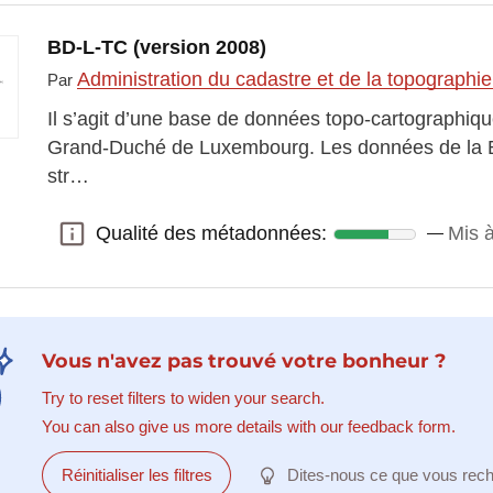
BD-L-TC (version 2008)
Administration du cadastre et de la topographi
Par
Il s’agit d’une base de données topo-cartographique
Grand-Duché de Luxembourg. Les données de la B
str…
Qualité des métadonnées:
Mis à
Qualité des métadonnées:
Vous n'avez pas trouvé votre bonheur ?
Try to reset filters to widen your search.
You can also give us more details with our feedback form.
Réinitialiser les filtres
Dites-nous ce que vous rec