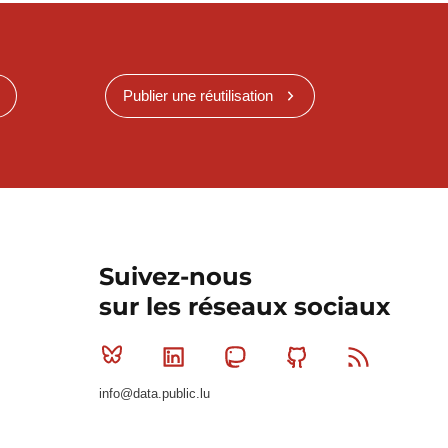
Publier une réutilisation
Suivez-nous
sur les réseaux sociaux
Bluesky
Linkedin
Mastodon
Github
RSS
info@data.public.lu