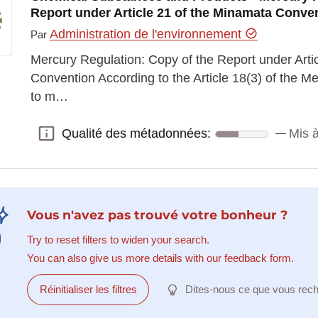
Report under Article 21 of the Minamata Conve
Administration de l'environnement
Par
Mercury Regulation: Copy of the Report under Arti
Convention According to the Article 18(3) of the M
to m…
Qualité des métadonnées:
Mis à
Qualité des métadonnées:
Vous n'avez pas trouvé votre bonheur ?
Try to reset filters to widen your search.
You can also give us more details with our feedback form.
Réinitialiser les filtres
Dites-nous ce que vous rec