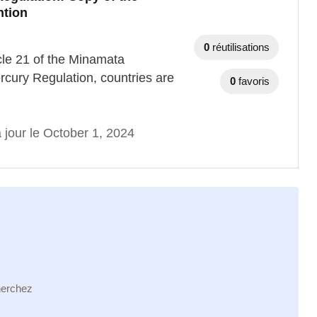
ntion
0
réutilisations
cle 21 of the Minamata
ercury Regulation, countries are
0
favoris
 jour le October 1, 2024
herchez