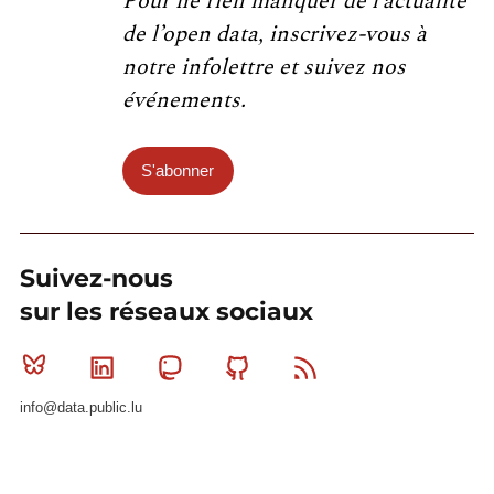
Pour ne rien manquer de l’actualité
de l’open data, inscrivez-vous à
notre infolettre et suivez nos
événements.
S'abonner
Suivez-nous
sur les réseaux sociaux
Bluesky
Linkedin
Mastodon
Github
RSS
info@data.public.lu