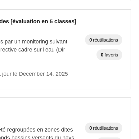
des [évaluation en 5 classes]
0
réutilisations
s par un monitoring suivant
ctive cadre sur l'eau (Dir
0
favoris
à jour le December 14, 2025
0
réutilisations
té regroupées en zones dites
rands bassins versants du pays.