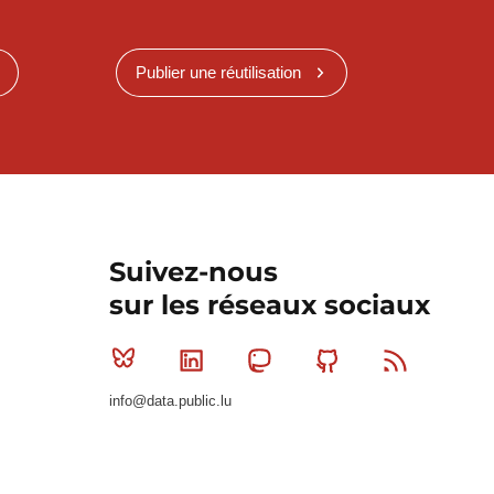
Publier une réutilisation
Suivez-nous
sur les réseaux sociaux
Bluesky
Linkedin
Mastodon
Github
RSS
info@data.public.lu