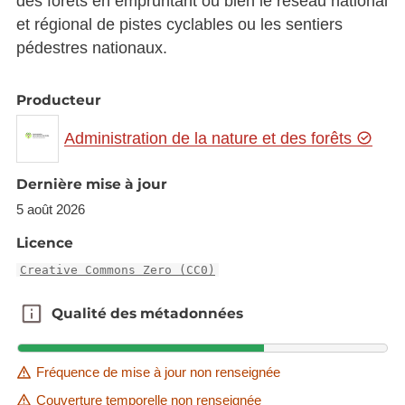
des forêts en empruntant ou bien le réseau national
et régional de pistes cyclables ou les sentiers
pédestres nationaux.
Producteur
Administration de la nature et des forêts
Dernière mise à jour
5 août 2026
Licence
Creative Commons Zero (CC0)
Qualité des métadonnées
Qualité des métadonnées
Fréquence de mise à jour non renseignée
Couverture temporelle non renseignée