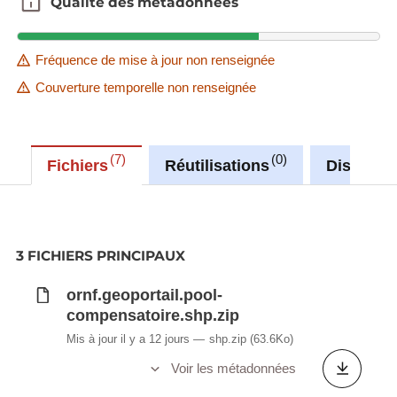
Qualité des métadonnées
Qualité des métadonnées
Fréquence de mise à jour non renseignée
Couverture temporelle non renseignée
7
0
Fichiers
Réutilisations
Discussi
3 FICHIERS PRINCIPAUX
ornf.geoportail.pool-
compensatoire.shp.zip
Mis à jour il y a 12 jours
shp.zip
(63.6Ko)
Voir les métadonnées