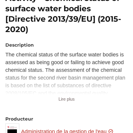
surface water bodies
[Directive 2013/39/EU] (2015-
2020)
Description
The chemical status of the surface water bodies is
assessed as being good or failing to achieve good
chemical status. The assessment of the chemical
status for the second river basin management plan
is based on the list of substances of directive
2008/105/EC and the environmental quality
Lire plus
standards established by the new directive
2013/39/EC.
Producteur
Description copied from
catalog.inspire.geoportail.lu
.
Administration de la gestion de l'eau