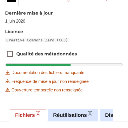
the actual situation.
Dernière mise à jour
Description copied from
catalog.inspire.geoportail.lu
.
1 juin 2026
Licence
Creative Commons Zero (CC0)
Qualité des métadonnées
Qualité des métadonnées
Documentation des fichiers manquante
Fréquence de mise à jour non renseignée
Couverture temporelle non renseignée
2
0
Fichiers
Réutilisations
Discussi