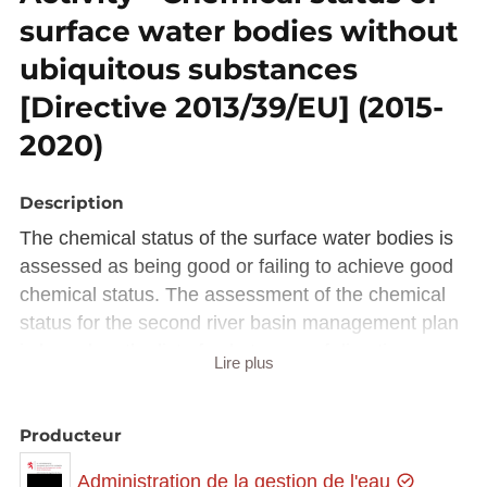
surface water bodies without
ubiquitous substances
[Directive 2013/39/EU] (2015-
2020)
Description
The chemical status of the surface water bodies is
assessed as being good or failing to achieve good
chemical status. The assessment of the chemical
status for the second river basin management plan
is based on the list of substances of directive
Lire plus
2008/105/EC and the environmental quality
standards established by the new directive
Producteur
2013/39/EC. The assessment without the ubiquist
substances permita to get a differentiated picture of
Administration de la gestion de l'eau