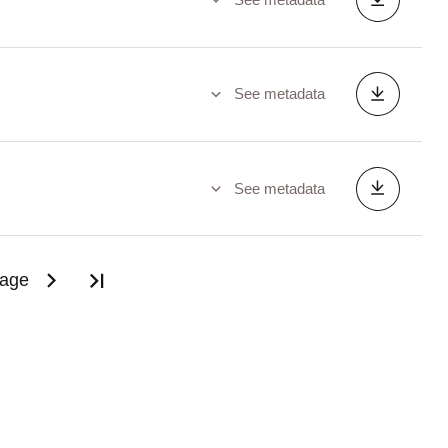
See metadata
See metadata
page
Last page