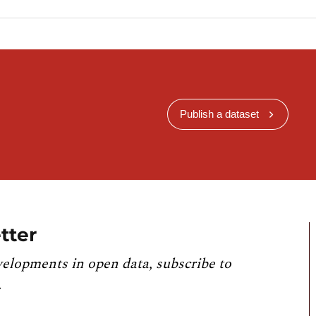
 de 20 à 64 ans, par sexe et âge
 de 20 à 64 ans, par âge et niveau d'éducation
rg selon la résidence et la nationalité (en 1 000
000 personnes)
Publish a dataset
nnées LUSTAT
tter
velopments in open data, subscribe to
.