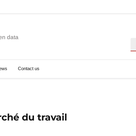
en data
Se
ews
Contact us
ché du travail