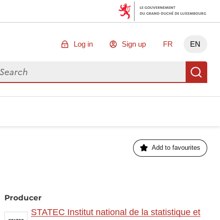
Log in
Sign up
FR
EN
arch for data
Se
Add to favourites
Producer
STATEC Institut national de la statistique et