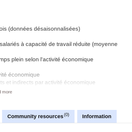
ois (données désaisonnalisées)
salariés à capacité de travail réduite (moyenne
mps plein selon l'activité économique
ivité économique
ts et indirects par activité économique
e
d more
ationalité (en % du total)
0
Community resources
Information
 professionnels du secteur financier et les