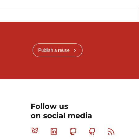
Publish a reuse
Follow us
on social media
Bluesky
Linkedin
Mastodon
Github
RSS