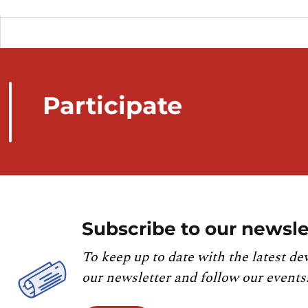
Travail à temps partiel des personnes âgées
Travail à temps partiel des personnes âgées
atteint
Travailleurs frontaliers occupés au Luxembou
personnes)
Vue d'ensemble du marché du travail (en 1 
Participate
Synchronisé automatiquement depuis la
base de do
Subscribe to our newsle
To keep up to date with the latest de
our newsletter and follow our events