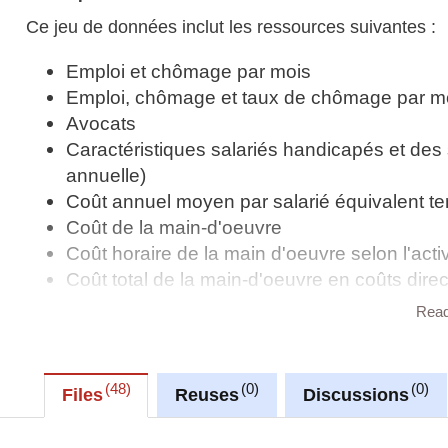
Ce jeu de données inclut les ressources suivantes :
Emploi et chômage par mois
Emploi, chômage et taux de chômage par m
Avocats
Caractéristiques salariés handicapés et des 
annuelle)
Coût annuel moyen par salarié équivalent te
Coût de la main-d'oeuvre
Coût horaire de la main d'oeuvre selon l'act
Coût total de la main-d'oeuvre en coûts direc
Coûts de la main d'oeuvre par classe de taill
Rea
Demandes d'emploi non satisfaites selon la n
Effectifs de l'Armée luxembourgeoise
Effectifs de la Police Grand-Ducale
48
0
0
Files
Reuses
Discussions
Emploi dans les établissements de crédit, les
sociétés de gestion