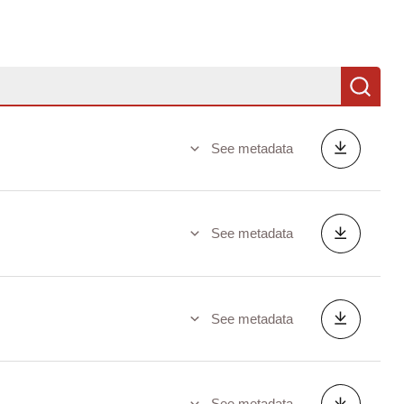
Se
See metadata
See metadata
See metadata
See metadata