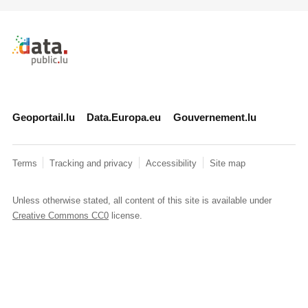
Retour à l'accueil de data.public.lu
Geoportail.lu
Data.Europa.eu
Gouvernement.lu
Terms
Tracking and privacy
Accessibility
Site map
Unless otherwise stated, all content of this site is available under
Creative Commons CC0
license.