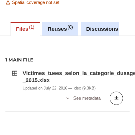
Spatial coverage not set
1
0
0
Files
Reuses
Discussions
1 MAIN FILE
Victimes_tuees_selon_la_categorie_dusag
_2015.xlsx
Updated on July 22, 2016
xlsx
(9.3KB)
See metadata