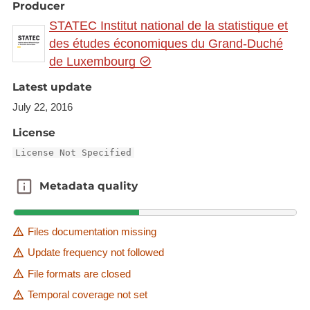
Producer
corporels de la circulation routière déclarés à la
Police Grand-Ducale. Les données sont puisées
STATEC Institut national de la statistique et
dans les procès-verbaux des agents de la force
des études économiques du Grand-Duché
publique.
de Luxembourg
Les victimes tuées regroupent les personnes tuées
Latest update
sur le coup ou décédées des suites de l'accident
July 22, 2016
dans les trente jours.
License
Pour plus de détails :
License Not Specified
http://www.statistiques.public.lu/fr/methodologie/me
thodes/conditions-
Metadata quality
Metadata quality
sociales/Accidents/accidents/index.html
Files documentation missing
Update frequency not followed
File formats are closed
Temporal coverage not set