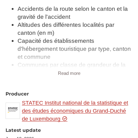
Accidents de la route selon le canton et la
gravité de l'accident
Altitudes des différentes localités par
canton (en m)
Capacité des établissements
d'hébergement touristique par type, canton
et commune
Communes par classe de grandeur de la
superficie (Situation au 1er janvier 2018)
Read more
Densité de la population par canton et
commune au 1er janvier (Habitants par
Producer
km²)
STATEC Institut national de la statistique et
Effectif du cheptel par canton et commune
des études économiques du Grand-Duché
1901 - 2006
de Luxembourg
Emploi et chômage par canton et
commune
Latest update
Exploitations agricoles et viticoles par