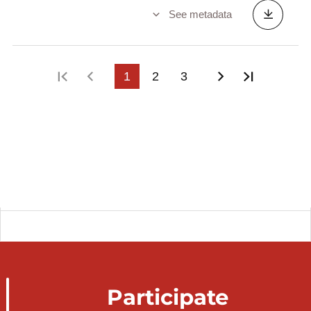
See metadata
First page
Previous page
1
2
3
Next page
Last pag
Participate