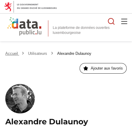
Reche
La plateforme de données ouvertes
Accueil
Utilisateurs
Alexandre Dulaunoy
Ajouter aux favoris
Alexandre Dulaunoy