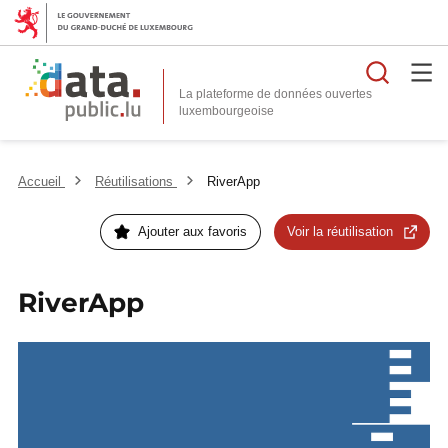
Reche
La plateforme de données ouvertes
Accueil
Réutilisations
RiverApp
Ajouter aux favoris
Voir la réutilisation
RiverApp