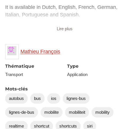
It is available in Dutch, English, French, German,
Italian, Portuguese and Spanish.
You can add to Shortcuts by clicking
here
or by
Lire plus
scanning the QR Code with your iPhone Camera
app.
Mathieu François
Thématique
Type
Transport
Application
Mots-clés
autobus
bus
ios
lignes-bus
lignes-de-bus
mobilite
mobiliteit
mobility
realtime
shortcut
shortcuts
siri