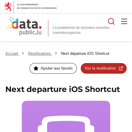
Reche
La plateforme de données ouvertes
Accueil
Réutilisations
Next departure iOS Shortcut
Ajouter aux favoris
Voir la réutilisation
Next departure iOS Shortcut