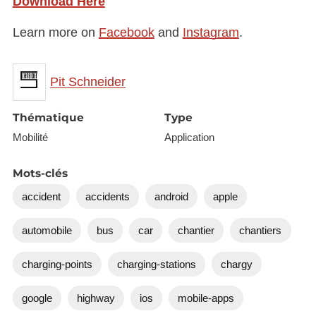
Download Here
Learn more on
Facebook
and
Instagram
.
Pit Schneider
Thématique
Type
Mobilité
Application
Mots-clés
accident
accidents
android
apple
automobile
bus
car
chantier
chantiers
charging-points
charging-stations
chargy
google
highway
ios
mobile-apps