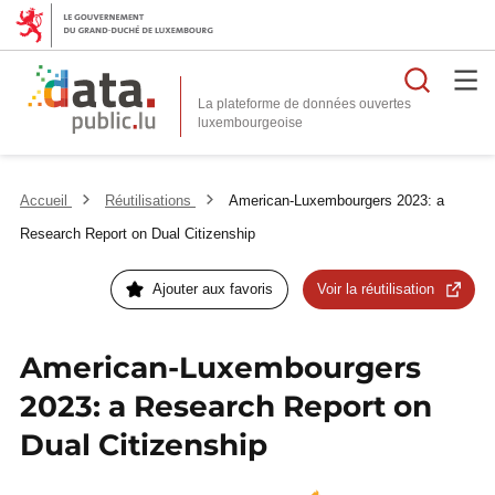
Reche
La plateforme de données ouvertes
Accueil
Réutilisations
American-Luxembourgers 2023: a
Research Report on Dual Citizenship
Ajouter aux favoris
Voir la réutilisation
American-Luxembourgers
2023: a Research Report on
Dual Citizenship