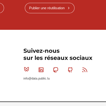
Publier une réutilisation
Suivez-nous
sur les réseaux sociaux
Bluesky
Linkedin
Mastodon
Github
RSS
info@data.public.lu