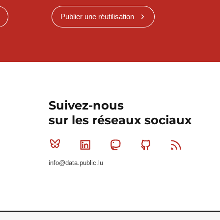
Publier une réutilisation
Suivez-nous
sur les réseaux sociaux
Bluesky
Linkedin
Mastodon
Github
RSS
info@data.public.lu