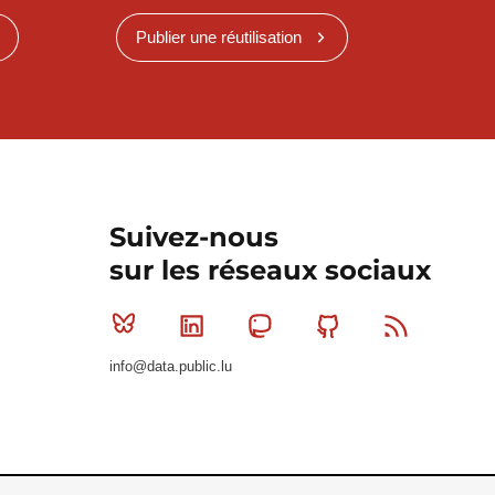
Publier une réutilisation
Suivez-nous
sur les réseaux sociaux
Bluesky
Linkedin
Mastodon
Github
RSS
info@data.public.lu