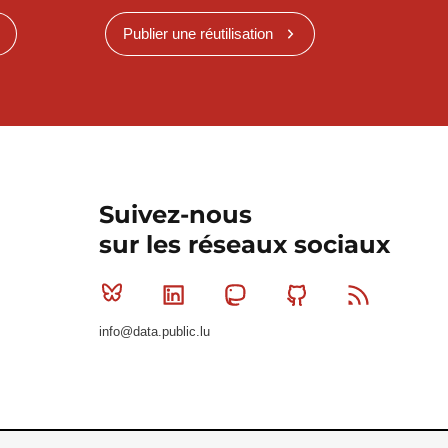
Publier une réutilisation
Suivez-nous
sur les réseaux sociaux
Bluesky
Linkedin
Mastodon
Github
RSS
info@data.public.lu