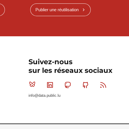
Publier une réutilisation
Suivez-nous
sur les réseaux sociaux
Bluesky
Linkedin
Mastodon
Github
RSS
info@data.public.lu