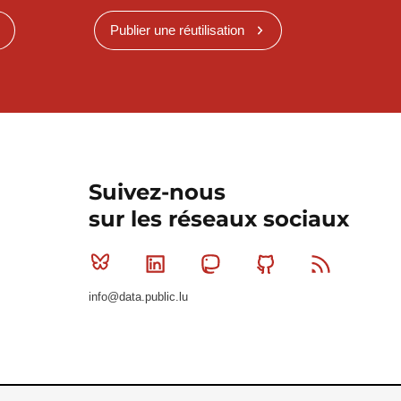
Publier une réutilisation
Suivez-nous
sur les réseaux sociaux
Bluesky
Linkedin
Mastodon
Github
RSS
info@data.public.lu