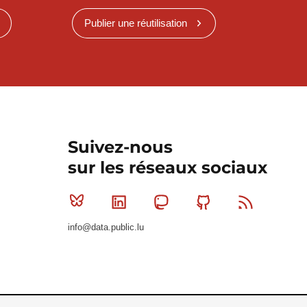
Publier une réutilisation
Suivez-nous
sur les réseaux sociaux
Bluesky
Linkedin
Mastodon
Github
RSS
info@data.public.lu