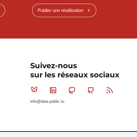
Publier une réutilisation
Suivez-nous
sur les réseaux sociaux
Bluesky
Linkedin
Mastodon
Github
RSS
info@data.public.lu