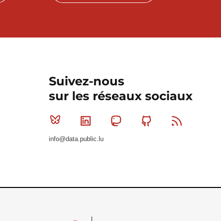
Suivez-nous
sur les réseaux sociaux
Bluesky
Linkedin
Mastodon
Github
RSS
info@data.public.lu
Le Gouvernement du Grand-Duché de Luxembourg - S