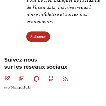
Pour ne rien manquer de l’actualité
de l’open data, inscrivez-vous à
notre infolettre et suivez nos
événements.
S'abonner
Suivez-nous
sur les réseaux sociaux
Bluesky
Linkedin
Mastodon
Github
RSS
info@data.public.lu