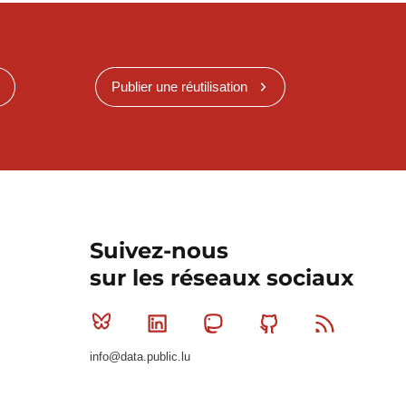
Publier une réutilisation
Suivez-nous
sur les réseaux sociaux
Bluesky
Linkedin
Mastodon
Github
RSS
info@data.public.lu